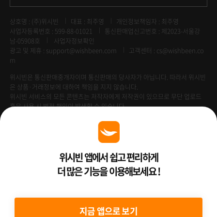
상호명 : (주)위시빈
대표 : 최주영
개인정보책임자 : 최주영
사업자등록번호 : 599-88-01021
통신판매업신고번호 : 제2023-서울강
남-05908호
사업자정보확인
광고 및 제휴 :
support@wishbeen.com
고객센터 : cs@wishbeen.co
m
위시빈은 통신판매중개자이며 통신판매의 당사자가 아닙니다. 따라서 위시빈
은 상품·거래정보에 대하여 책임을 지지 않습니다.
위시빈 서비스의 모든 콘텐츠는 저작자에게 저작권이 있으므로 무단 업로드
혹은 사용 시 법적 책임이 발생할 수 있습니다.
Venture Enterprise
위시빈 앱에서 쉽고 편리하게
더 많은 기능을 이용해보세요 !
2022 ⓒ Better Than WishBeen.
지금 앱으로 보기