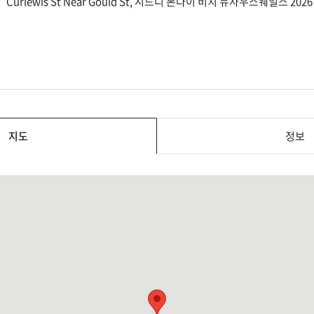
Curlewis St Near Gould St, 시드니 본다이 비치 뉴사우스웨일스 2
지도
정보