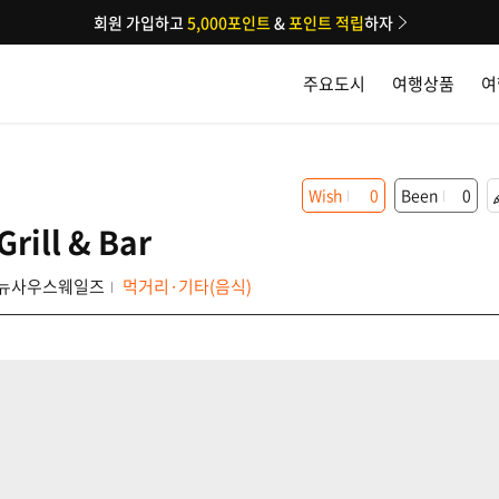
회원 가입하고
5,000포인트
&
포인트 적립
하자
주요도시
여행상품
여
Wish
0
Been
0
Grill & Bar
뉴사우스웨일즈
먹거리·기타(음식)