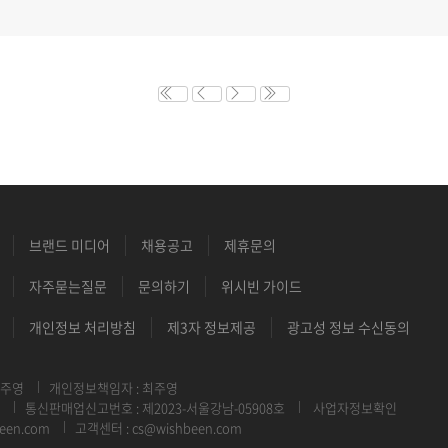
브랜드 미디어
채용공고
제휴문의
자주묻는질문
문의하기
위시빈 가이드
개인정보 처리방침
제3자 정보제공
광고성 정보 수신동의
최주영
개인정보책임자 : 최주영
통신판매업신고번호 : 제2023-서울강남-05908호
사업자정보확인
een.com
고객센터 : cs@wishbeen.com