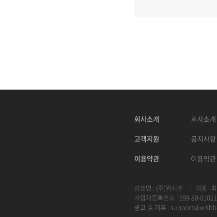
회사소개
회사소개
고객지원
공지사항
이용약관
이용약관
상호명 : (주)위시빈
대표 : 
사업자등록번호 : 599-88-01021
광고 및 제휴 :
support@wishb