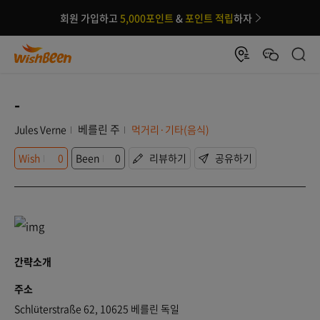
회원 가입하고
5,000포인트
&
포인트 적립
하자
-
베를린 주
Jules Verne
먹거리·기타(음식)
Wish
0
Been
0
리뷰하기
공유하기
간략소개
주소
Schlüterstraße 62, 10625 베를린 독일