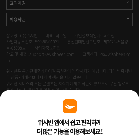
고객지원
이용약관
상호명 : (주)위시빈
대표 : 최주영
개인정보책임자 : 최주영
사업자등록번호 : 599-88-01021
통신판매업신고번호 : 제2023-서울강
남-05908호
사업자정보확인
광고 및 제휴 :
support@wishbeen.com
고객센터 : cs@wishbeen.co
m
위시빈은 통신판매중개자이며 통신판매의 당사자가 아닙니다. 따라서 위시빈
은 상품·거래정보에 대하여 책임을 지지 않습니다.
위시빈 서비스의 모든 콘텐츠는 저작자에게 저작권이 있으므로 무단 업로드
혹은 사용 시 법적 책임이 발생할 수 있습니다.
Venture Enterprise
위시빈 앱에서 쉽고 편리하게
더 많은 기능을 이용해보세요 !