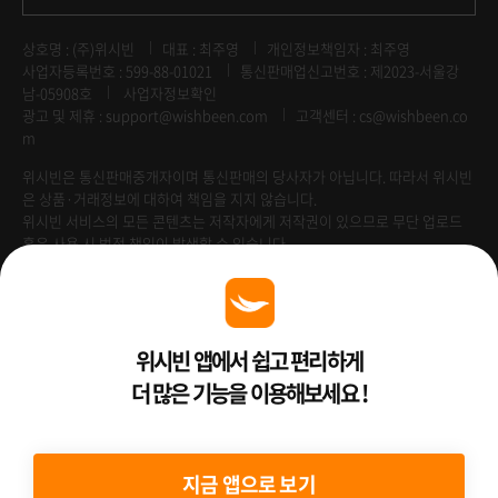
상호명 : (주)위시빈
대표 : 최주영
개인정보책임자 : 최주영
사업자등록번호 : 599-88-01021
통신판매업신고번호 : 제2023-서울강
남-05908호
사업자정보확인
광고 및 제휴 :
support@wishbeen.com
고객센터 : cs@wishbeen.co
m
위시빈은 통신판매중개자이며 통신판매의 당사자가 아닙니다. 따라서 위시빈
은 상품·거래정보에 대하여 책임을 지지 않습니다.
위시빈 서비스의 모든 콘텐츠는 저작자에게 저작권이 있으므로 무단 업로드
혹은 사용 시 법적 책임이 발생할 수 있습니다.
Venture Enterprise
위시빈 앱에서 쉽고 편리하게
더 많은 기능을 이용해보세요 !
2022 ⓒ Better Than WishBeen.
지금 앱으로 보기