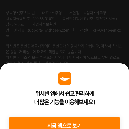
상호명 : (주)위시빈
대표 : 최주영
개인정보책임자 : 최주영
사업자등록번호 : 599-88-01021
통신판매업신고번호 : 제2023-서울강
남-05908호
사업자정보확인
광고 및 제휴 :
support@wishbeen.com
고객센터 : cs@wishbeen.co
m
위시빈은 통신판매중개자이며 통신판매의 당사자가 아닙니다. 따라서 위시빈
은 상품·거래정보에 대하여 책임을 지지 않습니다.
위시빈 서비스의 모든 콘텐츠는 저작자에게 저작권이 있으므로 무단 업로드
혹은 사용 시 법적 책임이 발생할 수 있습니다.
Venture Enterprise
위시빈 앱에서 쉽고 편리하게
더 많은 기능을 이용해보세요 !
2022 ⓒ Better Than WishBeen.
지금 앱으로 보기