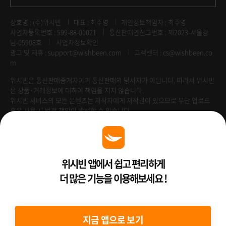
상호명 : (주)위시빈
대표 : 최주영
개인정보책임자 : 최주영
사업자등록번호 : 599-88-01021
통신판매업신고번호 : 제2023-서울강
남-05908호
사업자정보확인
광고 및 제휴 :
support@wishbeen.com
고객센터 : cs@wishbeen.co
m
위시빈은 통신판매중개자이며 통신판매의 당사자가 아닙니다. 따라서 위시빈
은 상품·거래정보에 대하여 책임을 지지 않습니다.
위시빈 서비스의 모든 콘텐츠는 저작자에게 저작권이 있으므로 무단 업로드
혹은 사용 시 법적 책임이 발생할 수 있습니다.
Venture Enterprise
위시빈 앱에서 쉽고 편리하게
더 많은 기능을 이용해보세요 !
2022 ⓒ Better Than WishBeen.
지금 앱으로 보기