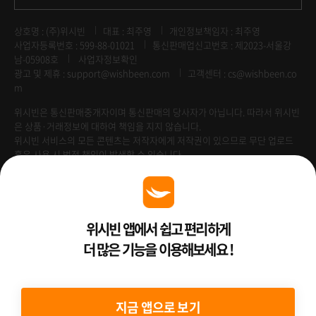
상호명 : (주)위시빈
대표 : 최주영
개인정보책임자 : 최주영
사업자등록번호 : 599-88-01021
통신판매업신고번호 : 제2023-서울강
남-05908호
사업자정보확인
광고 및 제휴 :
support@wishbeen.com
고객센터 : cs@wishbeen.co
m
위시빈은 통신판매중개자이며 통신판매의 당사자가 아닙니다. 따라서 위시빈
은 상품·거래정보에 대하여 책임을 지지 않습니다.
위시빈 서비스의 모든 콘텐츠는 저작자에게 저작권이 있으므로 무단 업로드
혹은 사용 시 법적 책임이 발생할 수 있습니다.
Venture Enterprise
위시빈 앱에서 쉽고 편리하게
더 많은 기능을 이용해보세요 !
2022 ⓒ Better Than WishBeen.
지금 앱으로 보기