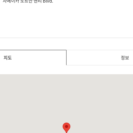
자메이카 노르만 맨리 Blvd.
지도
정보