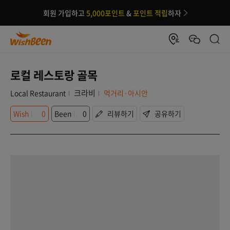
회원 가입하고
5,000포인트
&
포인트 적립
하자
로컬 레스토랑 골목
크라비
Local Restaurant
먹거리·아시안
Wish
0
Been
0
리뷰하기
공유하기