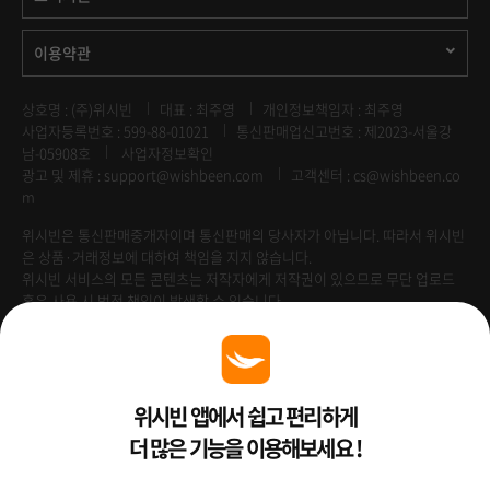
이용약관
상호명 : (주)위시빈
대표 : 최주영
개인정보책임자 : 최주영
사업자등록번호 : 599-88-01021
통신판매업신고번호 : 제2023-서울강
남-05908호
사업자정보확인
광고 및 제휴 :
support@wishbeen.com
고객센터 : cs@wishbeen.co
m
위시빈은 통신판매중개자이며 통신판매의 당사자가 아닙니다. 따라서 위시빈
은 상품·거래정보에 대하여 책임을 지지 않습니다.
위시빈 서비스의 모든 콘텐츠는 저작자에게 저작권이 있으므로 무단 업로드
혹은 사용 시 법적 책임이 발생할 수 있습니다.
Venture Enterprise
위시빈 앱에서 쉽고 편리하게
더 많은 기능을 이용해보세요 !