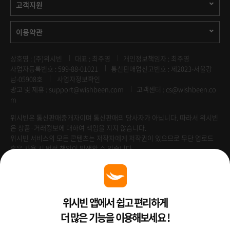
고객지원
이용약관
상호명 : (주)위시빈
대표 : 최주영
개인정보책임자 : 최주영
사업자등록번호 : 599-88-01021
통신판매업신고번호 : 제2023-서울강
남-05908호
사업자정보확인
광고 및 제휴 :
support@wishbeen.com
고객센터 : cs@wishbeen.co
m
위시빈은 통신판매중개자이며 통신판매의 당사자가 아닙니다. 따라서 위시빈
은 상품·거래정보에 대하여 책임을 지지 않습니다.
위시빈 서비스의 모든 콘텐츠는 저작자에게 저작권이 있으므로 무단 업로드
혹은 사용 시 법적 책임이 발생할 수 있습니다.
Venture Enterprise
위시빈 앱에서 쉽고 편리하게
더 많은 기능을 이용해보세요 !