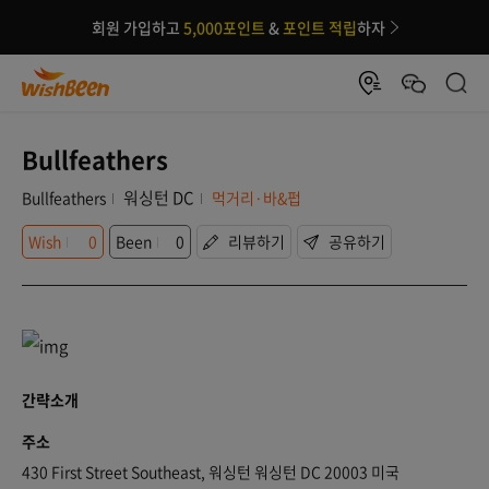
회원 가입하고
5,000포인트
&
포인트 적립
하자
Bullfeathers
워싱턴 DC
Bullfeathers
먹거리·바&펍
Wish
0
Been
0
리뷰하기
공유하기
간략소개
주소
430 First Street Southeast, 워싱턴 워싱턴 DC 20003 미국