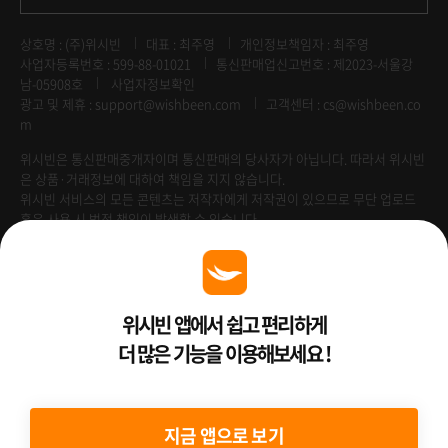
상호명 : (주)위시빈
대표 : 최주영
개인정보책임자 : 최주영
사업자등록번호 : 599-88-01021
통신판매업신고번호 : 제2023-서울강
남-05908호
사업자정보확인
광고 및 제휴 :
support@wishbeen.com
고객센터 : cs@wishbeen.co
m
위시빈은 통신판매중개자이며 통신판매의 당사자가 아닙니다. 따라서 위시빈
은 상품·거래정보에 대하여 책임을 지지 않습니다.
위시빈 서비스의 모든 콘텐츠는 저작자에게 저작권이 있으므로 무단 업로드
혹은 사용 시 법적 책임이 발생할 수 있습니다.
Venture Enterprise
위시빈 앱에서 쉽고 편리하게
더 많은 기능을 이용해보세요 !
2022 ⓒ Better Than WishBeen.
지금 앱으로 보기