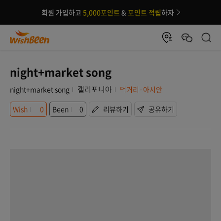
회원 가입하고
5,000포인트
&
포인트 적립
하자
night+market song
캘리포니아
night+market song
먹거리·아시안
Wish
0
Been
0
리뷰하기
공유하기