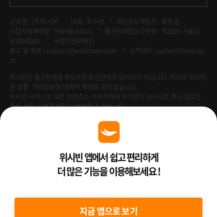
상호명 : (주)위시빈
대표 : 최주영
개인정보책임자 : 최주영
사업자등록번호 : 599-88-01021
통신판매업신고번호 : 제2023-서울강
남-05908호
사업자정보확인
광고 및 제휴 :
support@wishbeen.com
고객센터 : cs@wishbeen.co
m
위시빈은 통신판매중개자이며 통신판매의 당사자가 아닙니다. 따라서 위시빈
은 상품·거래정보에 대하여 책임을 지지 않습니다.
위시빈 서비스의 모든 콘텐츠는 저작자에게 저작권이 있으므로 무단 업로드
혹은 사용 시 법적 책임이 발생할 수 있습니다.
Venture Enterprise
위시빈 앱에서 쉽고 편리하게
더 많은 기능을 이용해보세요 !
2022 ⓒ Better Than WishBeen.
지금 앱으로 보기