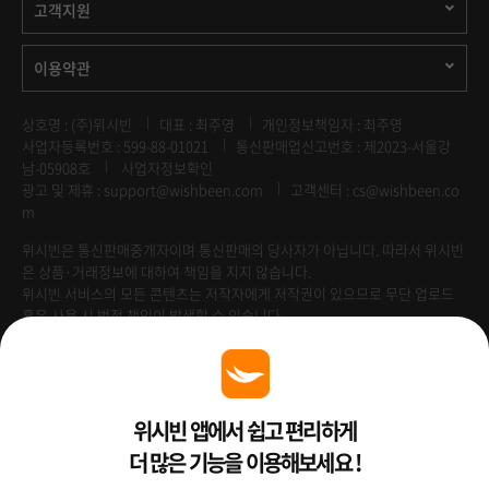
고객지원
이용약관
상호명 : (주)위시빈
대표 : 최주영
개인정보책임자 : 최주영
사업자등록번호 : 599-88-01021
통신판매업신고번호 : 제2023-서울강
남-05908호
사업자정보확인
광고 및 제휴 :
support@wishbeen.com
고객센터 : cs@wishbeen.co
m
위시빈은 통신판매중개자이며 통신판매의 당사자가 아닙니다. 따라서 위시빈
은 상품·거래정보에 대하여 책임을 지지 않습니다.
위시빈 서비스의 모든 콘텐츠는 저작자에게 저작권이 있으므로 무단 업로드
혹은 사용 시 법적 책임이 발생할 수 있습니다.
Venture Enterprise
위시빈 앱에서 쉽고 편리하게
더 많은 기능을 이용해보세요 !