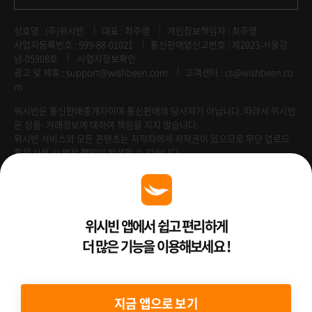
상호명 : (주)위시빈
대표 : 최주영
개인정보책임자 : 최주영
사업자등록번호 : 599-88-01021
통신판매업신고번호 : 제2023-서울강
남-05908호
사업자정보확인
광고 및 제휴 :
support@wishbeen.com
고객센터 : cs@wishbeen.co
m
위시빈은 통신판매중개자이며 통신판매의 당사자가 아닙니다. 따라서 위시빈
은 상품·거래정보에 대하여 책임을 지지 않습니다.
위시빈 서비스의 모든 콘텐츠는 저작자에게 저작권이 있으므로 무단 업로드
혹은 사용 시 법적 책임이 발생할 수 있습니다.
Venture Enterprise
위시빈 앱에서 쉽고 편리하게
더 많은 기능을 이용해보세요 !
2022 ⓒ Better Than WishBeen.
지금 앱으로 보기