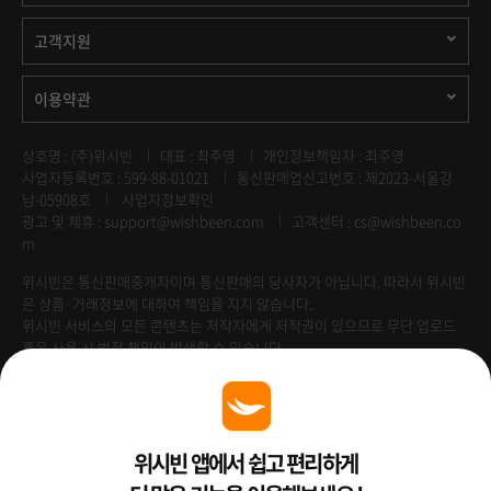
고객지원
이용약관
상호명 : (주)위시빈
대표 : 최주영
개인정보책임자 : 최주영
사업자등록번호 : 599-88-01021
통신판매업신고번호 : 제2023-서울강
남-05908호
사업자정보확인
광고 및 제휴 :
support@wishbeen.com
고객센터 : cs@wishbeen.co
m
위시빈은 통신판매중개자이며 통신판매의 당사자가 아닙니다. 따라서 위시빈
은 상품·거래정보에 대하여 책임을 지지 않습니다.
위시빈 서비스의 모든 콘텐츠는 저작자에게 저작권이 있으므로 무단 업로드
혹은 사용 시 법적 책임이 발생할 수 있습니다.
Venture Enterprise
위시빈 앱에서 쉽고 편리하게