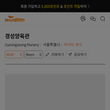
회원 가입하고
5,000포인트
&
포인트 적립
하자
경성양육관
서울특별시
Gyeongseong Nursery
먹거리·한식
Wish
0
Been
0
리뷰하기
공유하기