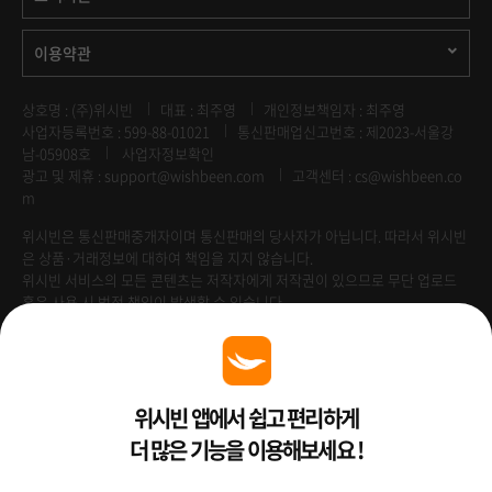
이용약관
상호명 : (주)위시빈
대표 : 최주영
개인정보책임자 : 최주영
사업자등록번호 : 599-88-01021
통신판매업신고번호 : 제2023-서울강
남-05908호
사업자정보확인
광고 및 제휴 :
support@wishbeen.com
고객센터 : cs@wishbeen.co
m
위시빈은 통신판매중개자이며 통신판매의 당사자가 아닙니다. 따라서 위시빈
은 상품·거래정보에 대하여 책임을 지지 않습니다.
위시빈 서비스의 모든 콘텐츠는 저작자에게 저작권이 있으므로 무단 업로드
혹은 사용 시 법적 책임이 발생할 수 있습니다.
Venture Enterprise
위시빈 앱에서 쉽고 편리하게
더 많은 기능을 이용해보세요 !