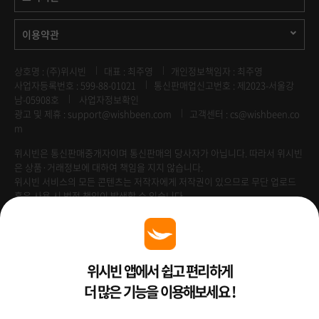
이용약관
상호명 : (주)위시빈
대표 : 최주영
개인정보책임자 : 최주영
사업자등록번호 : 599-88-01021
통신판매업신고번호 : 제2023-서울강
남-05908호
사업자정보확인
광고 및 제휴 :
support@wishbeen.com
고객센터 : cs@wishbeen.co
m
위시빈은 통신판매중개자이며 통신판매의 당사자가 아닙니다. 따라서 위시빈
은 상품·거래정보에 대하여 책임을 지지 않습니다.
위시빈 서비스의 모든 콘텐츠는 저작자에게 저작권이 있으므로 무단 업로드
혹은 사용 시 법적 책임이 발생할 수 있습니다.
Venture Enterprise
위시빈 앱에서 쉽고 편리하게
더 많은 기능을 이용해보세요 !