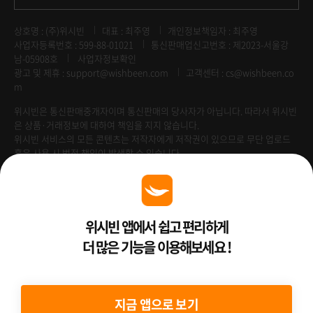
상호명 : (주)위시빈
대표 : 최주영
개인정보책임자 : 최주영
사업자등록번호 : 599-88-01021
통신판매업신고번호 : 제2023-서울강
남-05908호
사업자정보확인
광고 및 제휴 :
support@wishbeen.com
고객센터 : cs@wishbeen.co
m
위시빈은 통신판매중개자이며 통신판매의 당사자가 아닙니다. 따라서 위시빈
은 상품·거래정보에 대하여 책임을 지지 않습니다.
위시빈 서비스의 모든 콘텐츠는 저작자에게 저작권이 있으므로 무단 업로드
혹은 사용 시 법적 책임이 발생할 수 있습니다.
Venture Enterprise
위시빈 앱에서 쉽고 편리하게
더 많은 기능을 이용해보세요 !
2022 ⓒ Better Than WishBeen.
지금 앱으로 보기