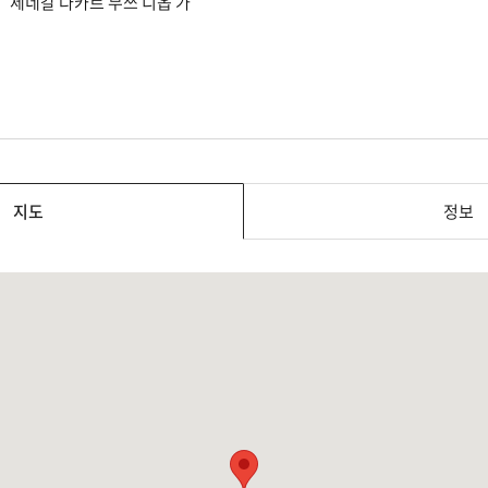
세네갈 다카르 무쓰 디옵 가
지도
정보