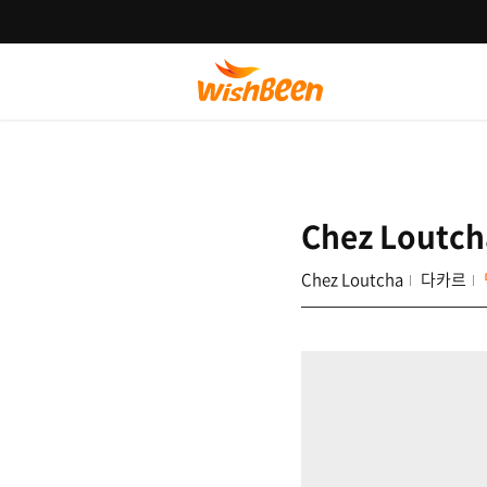
Chez Loutch
Chez Loutcha
다카르