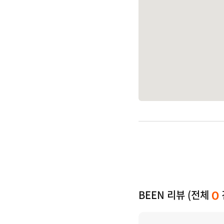
BEEN 리뷰 (전체
0