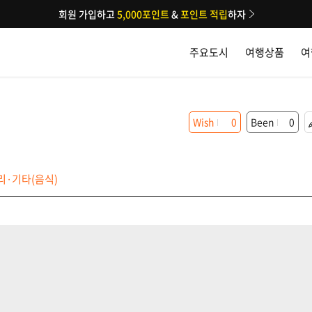
회원 가입하고
5,000포인트
&
포인트 적립
하자
주요도시
여행상품
여
Wish
0
Been
0
·기타(음식)