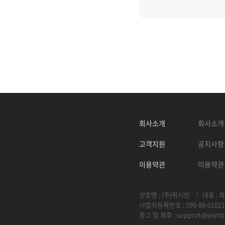
회사소개
회사소개
고객지원
공지사항
이용약관
이용약관
상호명 : (주)위시빈
대표 : 
사업자등록번호 : 599-88-01021
광고 및 제휴 :
support@wishb