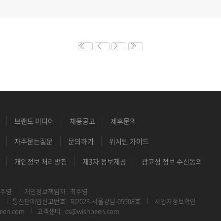
브랜드 미디어
채용공고
제휴문의
자주묻는질문
문의하기
위시빈 가이드
개인정보 처리방침
제3자 정보제공
광고성 정보 수신동의
최주영
개인정보책임자 : 최주영
통신판매업신고번호 : 제2023-서울강남-05908호
사업자정보확인
een.com
고객센터 : cs@wishbeen.com