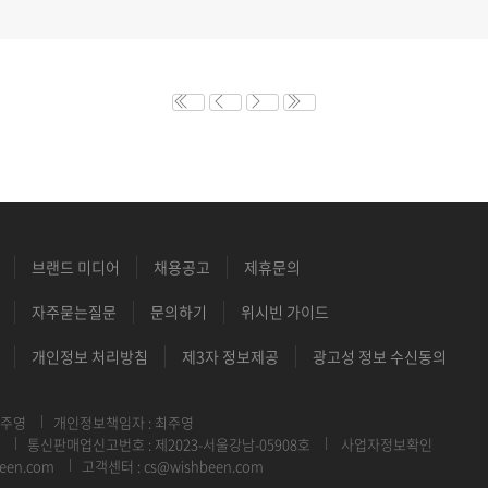
브랜드 미디어
채용공고
제휴문의
자주묻는질문
문의하기
위시빈 가이드
개인정보 처리방침
제3자 정보제공
광고성 정보 수신동의
최주영
개인정보책임자 : 최주영
통신판매업신고번호 : 제2023-서울강남-05908호
사업자정보확인
een.com
고객센터 : cs@wishbeen.com