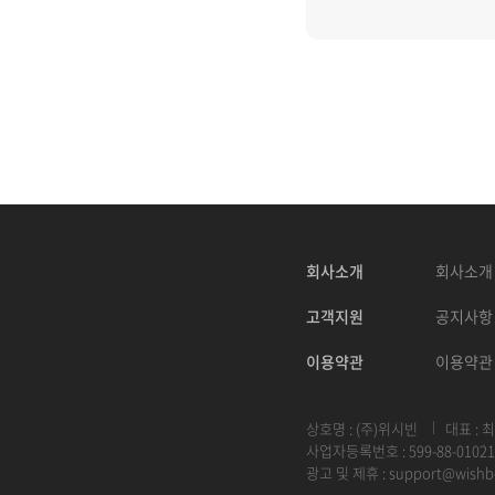
회사소개
회사소개
고객지원
공지사항
이용약관
이용약관
상호명 : (주)위시빈
대표 : 
사업자등록번호 : 599-88-01021
광고 및 제휴 :
support@wishb