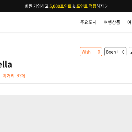
회원 가입하고
5,000포인트
&
포인트 적립
하자
주요도시
여행상품
여
Wish
0
Been
0
ella
먹거리·카페