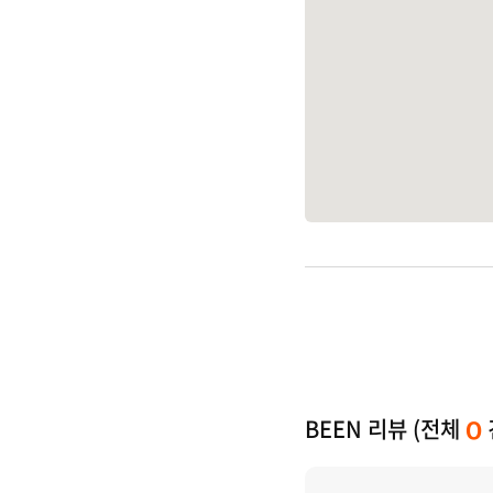
BEEN 리뷰 (전체
0