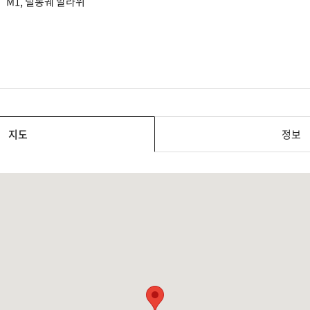
M1, 릴롱궤 말라위
지도
정보