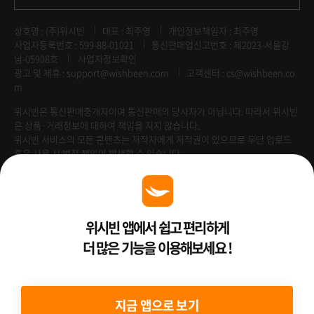
상호명 : (주)위시빈
대표 : 최주영
개인정보책임자 : 최주영
사업자등록번호 : 599-88-01021
통신판매업신고번호 : 제2023-서울강
남-05908호
사업자정보확인
광고 및 제휴 :
support@wishbeen.com
고객센터 : cs@wishbeen.co
m
위시빈은 통신판매중개자이며 통신판매의 당사자가 아닙니다. 따라서 위시빈
은 상품·거래정보에 대하여 책임을 지지 않습니다.
위시빈 서비스의 모든 콘텐츠는 저작자에게 저작권이 있으므로 무단 업로드
혹은 사용 시 법적 책임이 발생할 수 있습니다.
Venture Enterprise
위시빈 앱에서 쉽고 편리하게
더 많은 기능을 이용해보세요 !
2022 ⓒ Better Than WishBeen.
지금 앱으로 보기