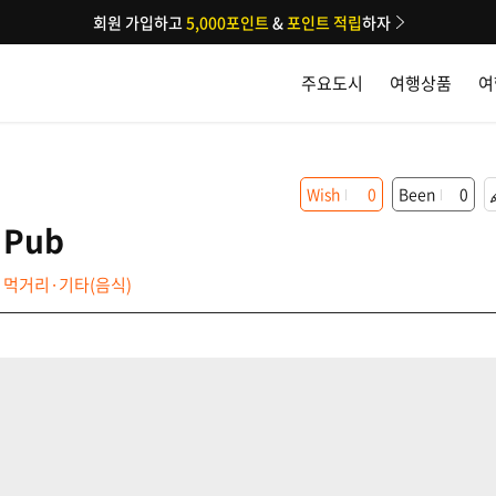
회원 가입하고
5,000포인트
&
포인트 적립
하자
주요도시
여행상품
여
Wish
0
Been
0
 Pub
먹거리·기타(음식)