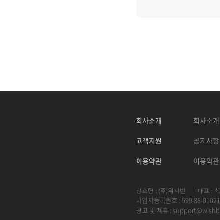
회사소개
회사소개
고객지원
공지사항
이용약관
이용약관
상호명 : (주)위시빈
대표 : 
사업자등록번호 : 599-88-01021
광고 및 제휴 :
support@wishb