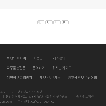
브랜드 미디어
채용공고
제휴문의
자주묻는질문
문의하기
위시빈 가이드
개인정보 처리방침
제3자 정보제공
광고성 정보 수신동의
최주영
개인정보책임자 : 최주영
통신판매업신고번호 : 제2023-서울강남-05908호
사업자정보확인
een.com
고객센터 : cs@wishbeen.com