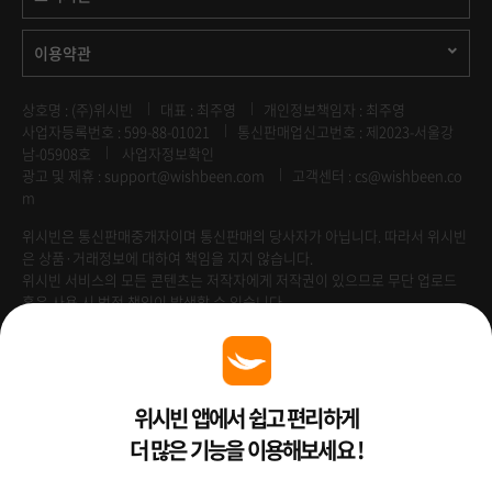
이용약관
상호명 : (주)위시빈
대표 : 최주영
개인정보책임자 : 최주영
사업자등록번호 : 599-88-01021
통신판매업신고번호 : 제2023-서울강
남-05908호
사업자정보확인
광고 및 제휴 :
support@wishbeen.com
고객센터 : cs@wishbeen.co
m
위시빈은 통신판매중개자이며 통신판매의 당사자가 아닙니다. 따라서 위시빈
은 상품·거래정보에 대하여 책임을 지지 않습니다.
위시빈 서비스의 모든 콘텐츠는 저작자에게 저작권이 있으므로 무단 업로드
혹은 사용 시 법적 책임이 발생할 수 있습니다.
Venture Enterprise
위시빈 앱에서 쉽고 편리하게
더 많은 기능을 이용해보세요 !