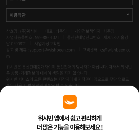
이용약관
상호명 : (주)위시빈
대표 : 최주영
개인정보책임자 : 최주영
사업자등록번호 : 599-88-01021
통신판매업신고번호 : 제2023-서울강
남-05908호
사업자정보확인
광고 및 제휴 :
support@wishbeen.com
고객센터 : cs@wishbeen.co
m
위시빈은 통신판매중개자이며 통신판매의 당사자가 아닙니다. 따라서 위시빈
은 상품·거래정보에 대하여 책임을 지지 않습니다.
위시빈 서비스의 모든 콘텐츠는 저작자에게 저작권이 있으므로 무단 업로드
혹은 사용 시 법적 책임이 발생할 수 있습니다.
Venture Enterprise
위시빈 앱에서 쉽고 편리하게
더 많은 기능을 이용해보세요 !