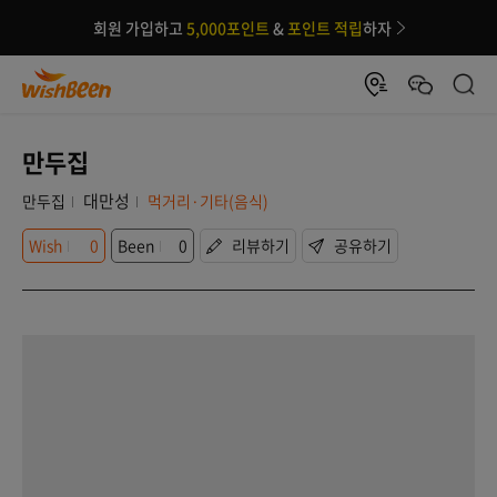
회원 가입하고
5,000포인트
&
포인트 적립
하자
만두집
대만성
만두집
먹거리·기타(음식)
Wish
0
Been
0
리뷰하기
공유하기