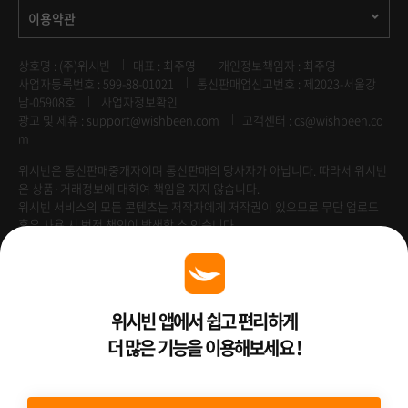
이용약관
상호명 : (주)위시빈
대표 : 최주영
개인정보책임자 : 최주영
사업자등록번호 : 599-88-01021
통신판매업신고번호 : 제2023-서울강
남-05908호
사업자정보확인
광고 및 제휴 :
support@wishbeen.com
고객센터 : cs@wishbeen.co
m
위시빈은 통신판매중개자이며 통신판매의 당사자가 아닙니다. 따라서 위시빈
은 상품·거래정보에 대하여 책임을 지지 않습니다.
위시빈 서비스의 모든 콘텐츠는 저작자에게 저작권이 있으므로 무단 업로드
혹은 사용 시 법적 책임이 발생할 수 있습니다.
Venture Enterprise
위시빈 앱에서 쉽고 편리하게
더 많은 기능을 이용해보세요 !