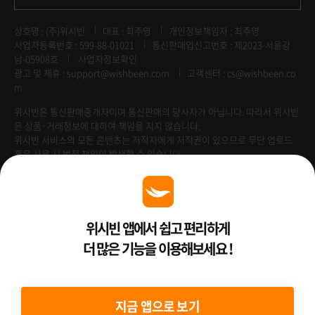
상호명 : (주)위시빈
대표 : 최주영
개인정보책임자 : 최주영
사업자등록번호 : 599-88-01021
통신판매업신고번호 : 제2023-서울강
남-05908호
사업자정보확인
광고 및 제휴 :
support@wishbeen.com
고객센터 : cs@wishbeen.co
m
위시빈은 통신판매중개자이며 통신판매의 당사자가 아닙니다. 따라서 위시빈
은 상품·거래정보에 대하여 책임을 지지 않습니다.
위시빈 서비스의 모든 콘텐츠는 저작자에게 저작권이 있으므로 무단 업로드
혹은 사용 시 법적 책임이 발생할 수 있습니다.
Venture Enterprise
위시빈 앱에서 쉽고 편리하게
더 많은 기능을 이용해보세요 !
2022 ⓒ Better Than WishBeen.
지금 앱으로 보기