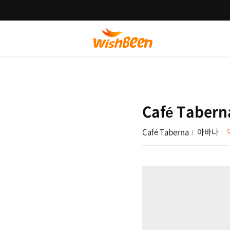
Café Tabern
Café Taberna
아바나