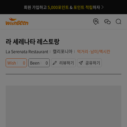
회원 가입하고
5,000포인트
&
포인트 적립
하자
라 세레나타 레스토랑
캘리포니아
La Serenata Restaurant
먹거리·남미/멕시칸
Wish
0
Been
0
리뷰하기
공유하기