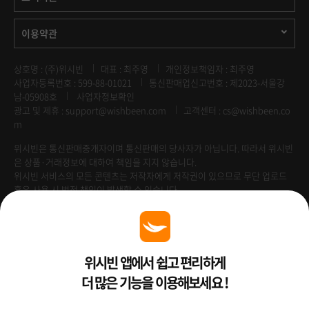
이용약관
상호명 : (주)위시빈
대표 : 최주영
개인정보책임자 : 최주영
사업자등록번호 : 599-88-01021
통신판매업신고번호 : 제2023-서울강
남-05908호
사업자정보확인
광고 및 제휴 :
support@wishbeen.com
고객센터 : cs@wishbeen.co
m
위시빈은 통신판매중개자이며 통신판매의 당사자가 아닙니다. 따라서 위시빈
은 상품·거래정보에 대하여 책임을 지지 않습니다.
위시빈 서비스의 모든 콘텐츠는 저작자에게 저작권이 있으므로 무단 업로드
혹은 사용 시 법적 책임이 발생할 수 있습니다.
Venture Enterprise
위시빈 앱에서 쉽고 편리하게
더 많은 기능을 이용해보세요 !