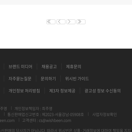
브랜드 미디어
채용공고
제휴문의
자주묻는질문
문의하기
위시빈 가이드
개인정보 처리방침
제3자 정보제공
광고성 정보 수신동의
최주영
개인정보책임자 : 최주영
통신판매업신고번호 : 제2023-서울강남-05908호
사업자정보확인
een.com
고객센터 : cs@wishbeen.com
신판매의 당사자가 아닙니다. 따라서 위시빈은 상품·거래정보에 대하여 책임을 지지