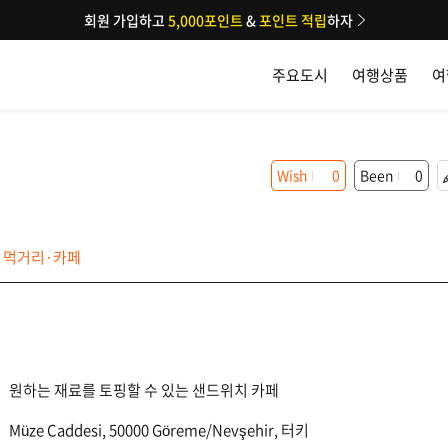
회원 가입하고
5,000포인트
&
포인트 적립
하자
주요도시
여행상품
여
Wish
0
Been
0
먹거리·카페
원하는 재료를 토핑할 수 있는 샌드위치 카페
Müze Caddesi, 50000 Göreme/Nevşehir, 터키