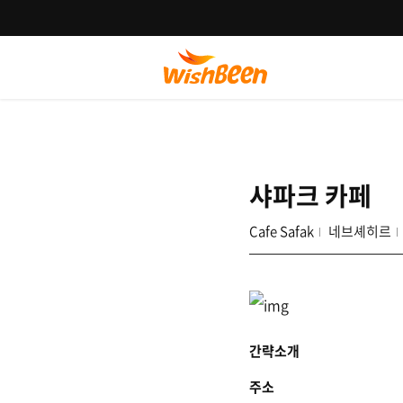
샤파크 카페
Cafe Safak
네브셰히르
간략소개
주소