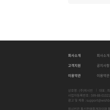
회사소개
회사소개
고객지원
공지사항
이용약관
이용약관
상호명 : (주)위시빈
대표 : 
사업자등록번호 : 599-88-01021
광고 및 제휴 :
support@wishb
위시빈은 통신판매중개자이며 통