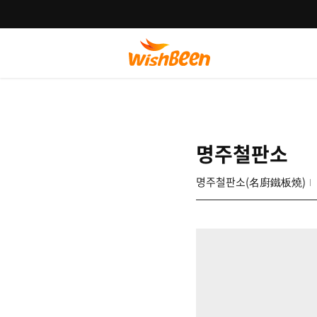
명주철판소
명주철판소(名廚鐵板燒)