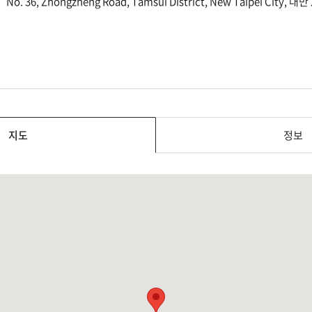
No. 36, Zhongzheng Road, Tamsui District, New Taipei City, 대만
지도
정보