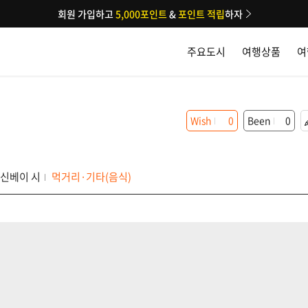
회원 가입하고
5,000포인트
&
포인트 적립
하자
주요도시
여행상품
여
Wish
0
Been
0
신베이 시
먹거리·기타(음식)