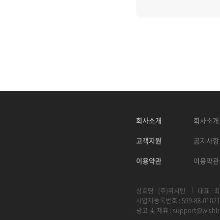
회사소개
회사소개
고객지원
공지사항
이용약관
이용약관
상호명 : (주)위시빈
대표 : 
사업자등록번호 : 599-88-01021
광고 및 제휴 :
support@wishb