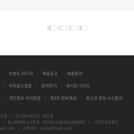
브랜드 미디어
채용공고
제휴문의
자주묻는질문
문의하기
위시빈 가이드
개인정보 처리방침
제3자 정보제공
광고성 정보 수신동의
최주영
개인정보책임자 : 최주영
통신판매업신고번호 : 제2023-서울강남-05908호
사업자정보확인
een.com
고객센터 : cs@wishbeen.com