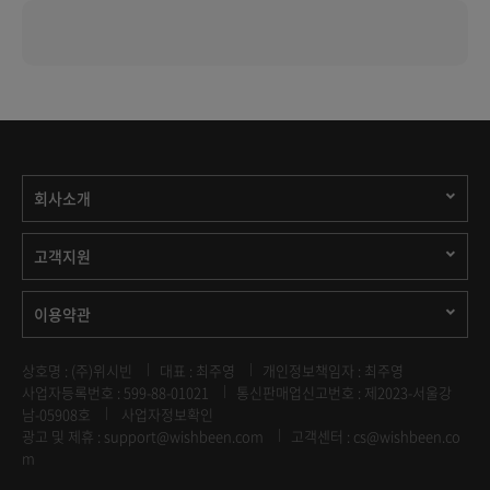
회사소개
고객지원
이용약관
상호명 : (주)위시빈
대표 : 최주영
개인정보책임자 : 최주영
사업자등록번호 : 599-88-01021
통신판매업신고번호 : 제2023-서울강
남-05908호
사업자정보확인
광고 및 제휴 :
support@wishbeen.com
고객센터 : cs@wishbeen.co
m