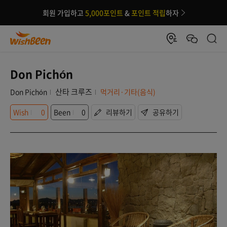
회원 가입하고
5,000포인트
&
포인트 적립
하자
Don Pichón
산타 크루즈
Don Pichón
먹거리·기타(음식)
Wish
0
Been
0
리뷰하기
공유하기