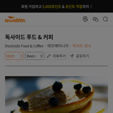
회원 가입하고
5,000포인트
&
포인트 적립
하자
독사이드 푸드 & 커피
태즈메이니아
Dockside Food & Coffee
먹거리·양식
Wish
0
Been
0
리뷰하기
공유하기