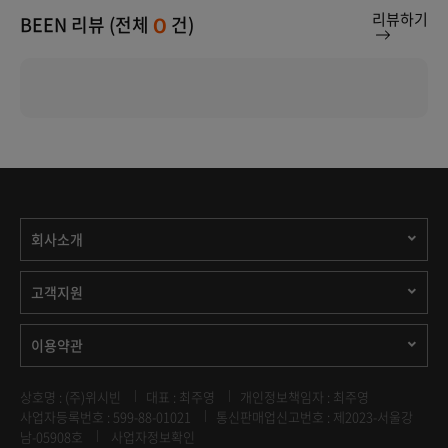
리뷰하기
BEEN 리뷰 (전체
건)
0
회사소개
고객지원
이용약관
상호명 : (주)위시빈
대표 : 최주영
개인정보책임자 : 최주영
사업자등록번호 : 599-88-01021
통신판매업신고번호 : 제2023-서울강
남-05908호
사업자정보확인