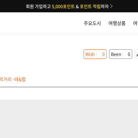
회원 가입하고
5,000포인트
&
포인트 적립
하자
주요도시
여행상품
여
Wish
0
Been
0
먹거리·바&펍