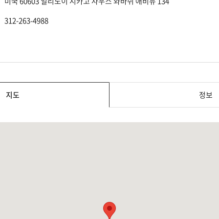
미국 60603 일리노이 시카고 사우스 와바쉬 애비뉴 134
312-263-4988
지도
정보