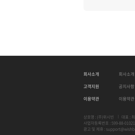
회사소개
회사소개
고객지원
공지사항
이용약관
이용약관
상호명 : (주)위시빈
대표 : 
사업자등록번호 : 599-88-01021
광고 및 제휴 :
support@wishb