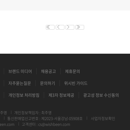
브랜드 미디어
채용공고
제휴문의
자주묻는질문
문의하기
위시빈 가이드
개인정보 처리방침
제3자 정보제공
광고성 정보 수신동의
최주영
개인정보책임자 : 최주영
통신판매업신고번호 : 제2023-서울강남-05908호
사업자정보확인
een.com
고객센터 : cs@wishbeen.com