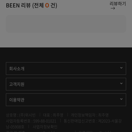
리뷰하기
BEEN 리뷰 (전체
건)
0
회사소개
고객지원
이용약관
상호명 : (주)위시빈
대표 : 최주영
개인정보책임자 : 최주영
사업자등록번호 : 599-88-01021
통신판매업신고번호 : 제2023-서울강
남-05908호
사업자정보확인