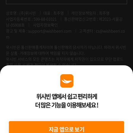
상호명 : (주)위시빈
대표 : 최주영
개인정보책임자 : 최주영
사업자등록번호 : 599-88-01021
통신판매업신고번호 : 제2023-서울강
남-05908호
사업자정보확인
광고 및 제휴 :
support@wishbeen.com
고객센터 : cs@wishbeen.co
m
위시빈은 통신판매중개자이며 통신판매의 당사자가 아닙니다. 따라서 위시빈
은 상품·거래정보에 대하여 책임을 지지 않습니다.
위시빈 서비스의 모든 콘텐츠는 저작자에게 저작권이 있으므로 무단 업로드
혹은 사용 시 법적 책임이 발생할 수 있습니다.
Venture Enterprise
위시빈 앱에서 쉽고 편리하게
더 많은 기능을 이용해보세요 !
2022 ⓒ Better Than WishBeen.
지금 앱으로 보기