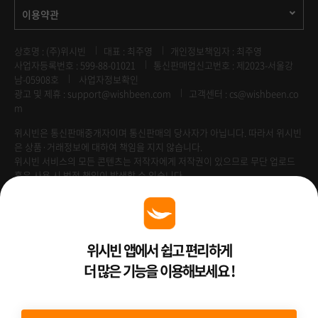
이용약관
상호명 : (주)위시빈
대표 : 최주영
개인정보책임자 : 최주영
사업자등록번호 : 599-88-01021
통신판매업신고번호 : 제2023-서울강
남-05908호
사업자정보확인
광고 및 제휴 :
support@wishbeen.com
고객센터 : cs@wishbeen.co
m
위시빈은 통신판매중개자이며 통신판매의 당사자가 아닙니다. 따라서 위시빈
은 상품·거래정보에 대하여 책임을 지지 않습니다.
위시빈 서비스의 모든 콘텐츠는 저작자에게 저작권이 있으므로 무단 업로드
혹은 사용 시 법적 책임이 발생할 수 있습니다.
Venture Enterprise
위시빈 앱에서 쉽고 편리하게
더 많은 기능을 이용해보세요 !