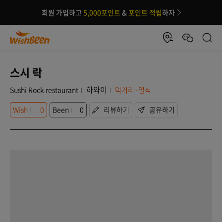
회원 가입하고
5,000포인트
&
포인트 적립
하자
스시 락
하와이
Sushi Rock restaurant
먹거리·일식
Wish
0
Been
0
리뷰하기
공유하기