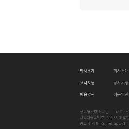
회사소개
회사소개
고객지원
공지사항
이용약관
이용약관
상호명 : (주)위시빈
대표 : 
사업자등록번호 : 599-88-01021
광고 및 제휴 :
support@wishb