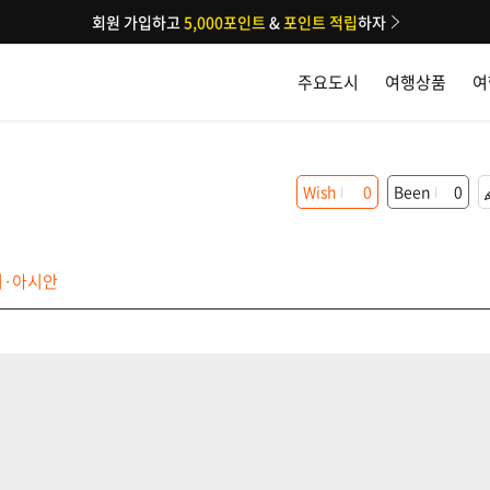
회원 가입하고
5,000포인트
&
포인트 적립
하자
주요도시
여행상품
여
Wish
0
Been
0
·아시안