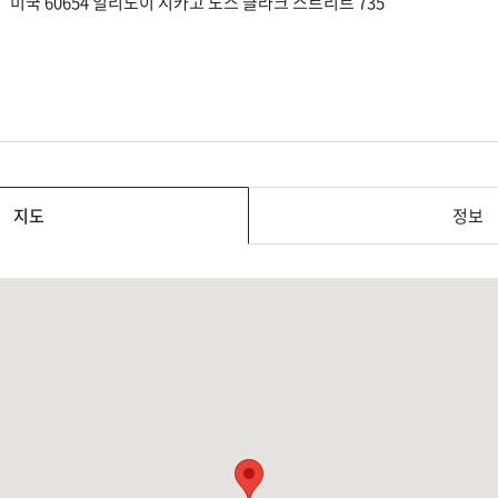
미국 60654 일리노이 시카고 노스 클라크 스트리트 735
지도
정보