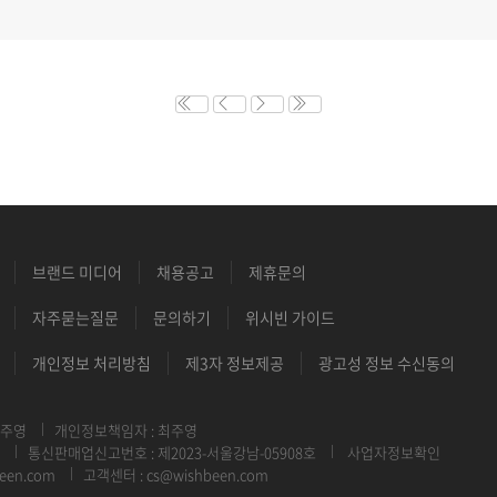
브랜드 미디어
채용공고
제휴문의
자주묻는질문
문의하기
위시빈 가이드
개인정보 처리방침
제3자 정보제공
광고성 정보 수신동의
최주영
개인정보책임자 : 최주영
통신판매업신고번호 : 제2023-서울강남-05908호
사업자정보확인
een.com
고객센터 : cs@wishbeen.com