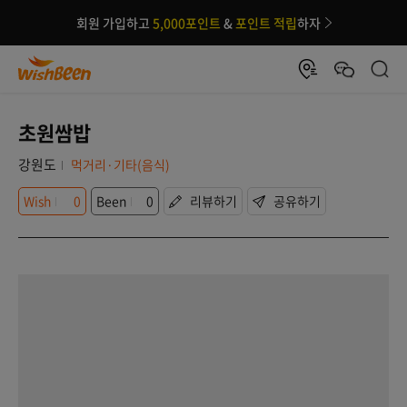
회원 가입하고
5,000포인트
&
포인트 적립
하자
초원쌈밥
강원도
먹거리·기타(음식)
Wish
0
Been
0
리뷰하기
공유하기