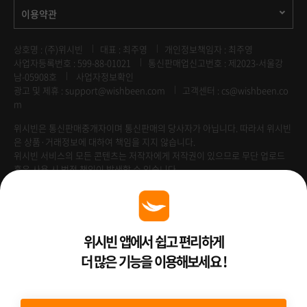
이용약관
상호명 : (주)위시빈
대표 : 최주영
개인정보책임자 : 최주영
사업자등록번호 : 599-88-01021
통신판매업신고번호 : 제2023-서울강
남-05908호
사업자정보확인
광고 및 제휴 :
support@wishbeen.com
고객센터 : cs@wishbeen.co
m
위시빈은 통신판매중개자이며 통신판매의 당사자가 아닙니다. 따라서 위시빈
은 상품·거래정보에 대하여 책임을 지지 않습니다.
위시빈 서비스의 모든 콘텐츠는 저작자에게 저작권이 있으므로 무단 업로드
혹은 사용 시 법적 책임이 발생할 수 있습니다.
Venture Enterprise
위시빈 앱에서 쉽고 편리하게
더 많은 기능을 이용해보세요 !