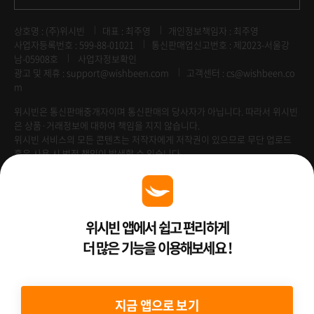
상호명 : (주)위시빈
대표 : 최주영
개인정보책임자 : 최주영
사업자등록번호 : 599-88-01021
통신판매업신고번호 : 제2023-서울강
남-05908호
사업자정보확인
광고 및 제휴 :
support@wishbeen.com
고객센터 : cs@wishbeen.co
m
위시빈은 통신판매중개자이며 통신판매의 당사자가 아닙니다. 따라서 위시빈
은 상품·거래정보에 대하여 책임을 지지 않습니다.
위시빈 서비스의 모든 콘텐츠는 저작자에게 저작권이 있으므로 무단 업로드
혹은 사용 시 법적 책임이 발생할 수 있습니다.
Venture Enterprise
위시빈 앱에서 쉽고 편리하게
더 많은 기능을 이용해보세요 !
2022 ⓒ Better Than WishBeen.
지금 앱으로 보기