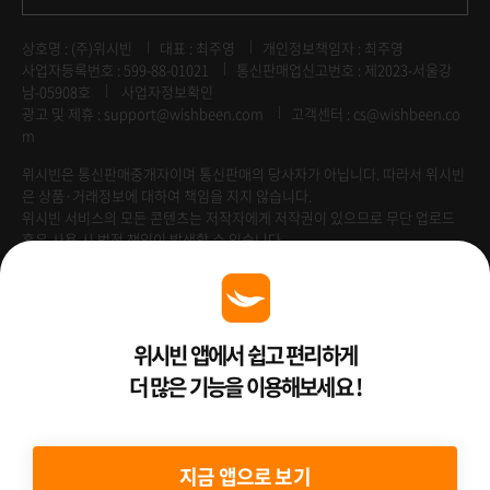
상호명 : (주)위시빈
대표 : 최주영
개인정보책임자 : 최주영
사업자등록번호 : 599-88-01021
통신판매업신고번호 : 제2023-서울강
남-05908호
사업자정보확인
광고 및 제휴 :
support@wishbeen.com
고객센터 : cs@wishbeen.co
m
위시빈은 통신판매중개자이며 통신판매의 당사자가 아닙니다. 따라서 위시빈
은 상품·거래정보에 대하여 책임을 지지 않습니다.
위시빈 서비스의 모든 콘텐츠는 저작자에게 저작권이 있으므로 무단 업로드
혹은 사용 시 법적 책임이 발생할 수 있습니다.
Venture Enterprise
위시빈 앱에서 쉽고 편리하게
더 많은 기능을 이용해보세요 !
2022 ⓒ Better Than WishBeen.
지금 앱으로 보기