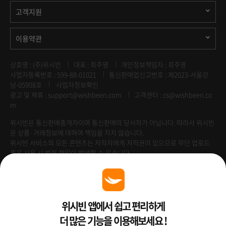
고객지원
이용약관
상호명 : (주)위시빈
대표 : 최주영
개인정보책임자 : 최주영
사업자등록번호 : 599-88-01021
통신판매업신고번호 : 제2023-서울강
남-05908호
사업자정보확인
광고 및 제휴 :
support@wishbeen.com
고객센터 : cs@wishbeen.co
m
위시빈은 통신판매중개자이며 통신판매의 당사자가 아닙니다. 따라서 위시빈
은 상품·거래정보에 대하여 책임을 지지 않습니다.
위시빈 서비스의 모든 콘텐츠는 저작자에게 저작권이 있으므로 무단 업로드
혹은 사용 시 법적 책임이 발생할 수 있습니다.
Venture Enterprise
위시빈 앱에서 쉽고 편리하게
더 많은 기능을 이용해보세요 !