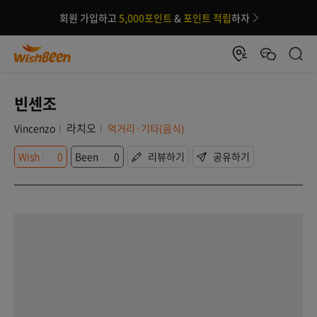
회원 가입하고
5,000포인트
&
포인트 적립
하자
빈센조
라치오
Vincenzo
먹거리·기타(음식)
Wish
0
Been
0
리뷰하기
공유하기