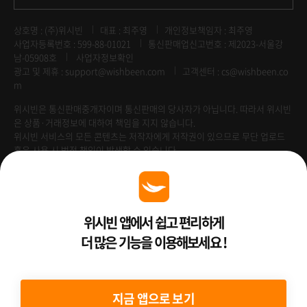
상호명 : (주)위시빈
대표 : 최주영
개인정보책임자 : 최주영
사업자등록번호 : 599-88-01021
통신판매업신고번호 : 제2023-서울강
남-05908호
사업자정보확인
광고 및 제휴 :
support@wishbeen.com
고객센터 : cs@wishbeen.co
m
위시빈은 통신판매중개자이며 통신판매의 당사자가 아닙니다. 따라서 위시빈
은 상품·거래정보에 대하여 책임을 지지 않습니다.
위시빈 서비스의 모든 콘텐츠는 저작자에게 저작권이 있으므로 무단 업로드
혹은 사용 시 법적 책임이 발생할 수 있습니다.
Venture Enterprise
위시빈 앱에서 쉽고 편리하게
더 많은 기능을 이용해보세요 !
2022 ⓒ Better Than WishBeen.
지금 앱으로 보기