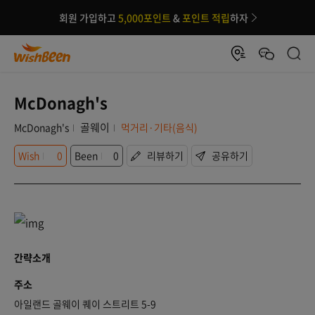
회원 가입하고
5,000포인트
&
포인트 적립
하자
McDonagh's
골웨이
McDonagh's
먹거리·기타(음식)
Wish
0
Been
0
리뷰하기
공유하기
간략소개
주소
아일랜드 골웨이 퀘이 스트리트 5-9