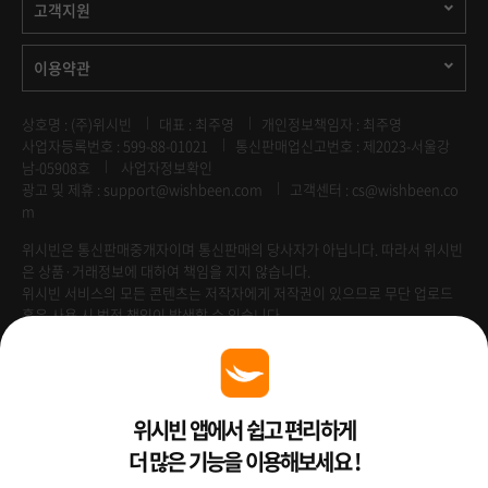
고객지원
이용약관
상호명 : (주)위시빈
대표 : 최주영
개인정보책임자 : 최주영
사업자등록번호 : 599-88-01021
통신판매업신고번호 : 제2023-서울강
남-05908호
사업자정보확인
광고 및 제휴 :
support@wishbeen.com
고객센터 : cs@wishbeen.co
m
위시빈은 통신판매중개자이며 통신판매의 당사자가 아닙니다. 따라서 위시빈
은 상품·거래정보에 대하여 책임을 지지 않습니다.
위시빈 서비스의 모든 콘텐츠는 저작자에게 저작권이 있으므로 무단 업로드
혹은 사용 시 법적 책임이 발생할 수 있습니다.
Venture Enterprise
위시빈 앱에서 쉽고 편리하게
더 많은 기능을 이용해보세요 !