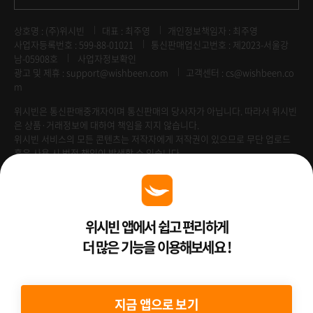
상호명 : (주)위시빈
대표 : 최주영
개인정보책임자 : 최주영
사업자등록번호 : 599-88-01021
통신판매업신고번호 : 제2023-서울강
남-05908호
사업자정보확인
광고 및 제휴 :
support@wishbeen.com
고객센터 : cs@wishbeen.co
m
위시빈은 통신판매중개자이며 통신판매의 당사자가 아닙니다. 따라서 위시빈
은 상품·거래정보에 대하여 책임을 지지 않습니다.
위시빈 서비스의 모든 콘텐츠는 저작자에게 저작권이 있으므로 무단 업로드
혹은 사용 시 법적 책임이 발생할 수 있습니다.
Venture Enterprise
위시빈 앱에서 쉽고 편리하게
더 많은 기능을 이용해보세요 !
2022 ⓒ Better Than WishBeen.
지금 앱으로 보기