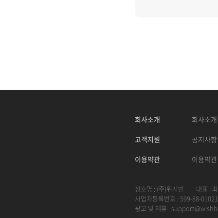
회사소개
회사소개
고객지원
공지사항
이용약관
이용약관
상호명 : (주)위시빈
대표 : 
사업자등록번호 : 599-88-01021
광고 및 제휴 :
support@wishb