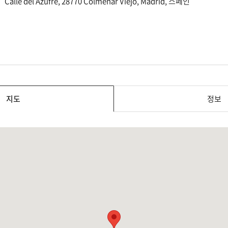
Calle del Azufre, 28770 Colmenar Viejo, Madrid, 스페인
지도
정보