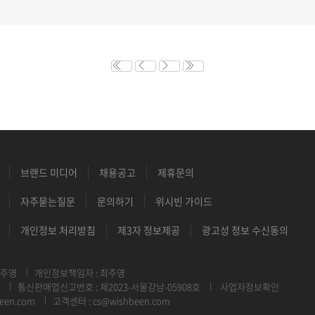
브랜드 미디어
채용공고
제휴문의
자주묻는질문
문의하기
위시빈 가이드
개인정보 처리방침
제3자 정보제공
광고성 정보 수신동의
최주영
개인정보책임자 : 최주영
통신판매업신고번호 : 제2023-서울강남-05908호
사업자정보확인
een.com
고객센터 : cs@wishbeen.com