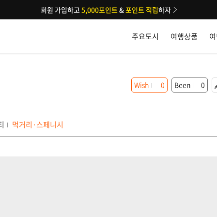
회원 가입하고
5,000포인트
&
포인트 적립
하자
주요도시
여행상품
여
Wish
0
Been
0
티
먹거리·스페니시