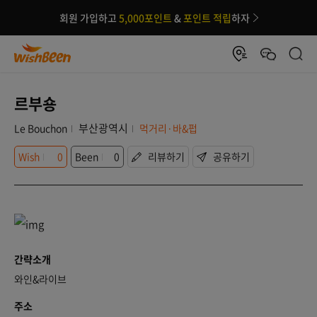
회원 가입하고
5,000포인트
&
포인트 적립
하자
르부숑
부산광역시
Le Bouchon
먹거리·바&펍
Wish
0
Been
0
리뷰하기
공유하기
간략소개
와인&라이브
주소