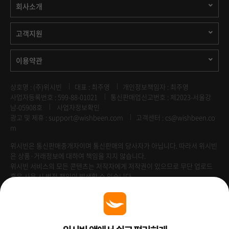
회사소개
고객지원
이용약관
상호명 : (주)위시빈
대표 : 최주영
개인정보책임자 : 최주영
사업자등록번호 : 599-88-01021
통신판매업신고번호 : 제2023-서울강
남-05908호
사업자정보확인
광고 및 제휴 :
support@wishbeen.com
고객센터 : cs@wishbeen.co
m
위시빈은 통신판매중개자이며 통신판매의 당사자가 아닙니다. 따라서 위시빈
은 상품·거래정보에 대하여 책임을 지지 않습니다.
위시빈 서비스의 모든 콘텐츠는 저작자에게 저작권이 있으므로 무단 업로드
혹은 사용 시 법적 책임이 발생할 수 있습니다.
Venture Enterprise