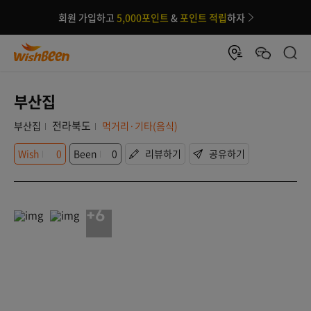
회원 가입하고
5,000포인트
&
포인트 적립
하자
부산집
전라북도
부산집
먹거리·기타(음식)
Wish
0
Been
0
리뷰하기
공유하기
+6