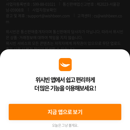
사업자등록번호 : 599-88-01021
통신판매업신고번호 : 제2023-서울강
남-05908호
사업자정보확인
광고 및 제휴 :
support@wishbeen.com
고객센터 : cs@wishbeen.co
m
위시빈은 통신판매중개자이며 통신판매의 당사자가 아닙니다. 따라서 위시빈
은 상품·거래정보에 대하여 책임을 지지 않습니다.
위시빈 서비스의 모든 콘텐츠는 저작자에게 저작권이 있으므로 무단 업로드
혹은 사용 시 법적 책임이 발생할 수 있습니다.
Venture Enterprise
위시빈 앱에서 쉽고 편리하게
더 많은 기능을 이용해보세요 !
2022 ⓒ Better Than WishBeen.
지금 앱으로 보기
오늘은 그냥 볼게요.