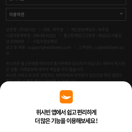
이용약관
상호명 : (주)위시빈
대표 : 최주영
개인정보책임자 : 최주영
사업자등록번호 : 599-88-01021
통신판매업신고번호 : 제2023-서울강
남-05908호
사업자정보확인
광고 및 제휴 :
support@wishbeen.com
고객센터 : cs@wishbeen.co
m
위시빈은 통신판매중개자이며 통신판매의 당사자가 아닙니다. 따라서 위시빈
은 상품·거래정보에 대하여 책임을 지지 않습니다.
위시빈 서비스의 모든 콘텐츠는 저작자에게 저작권이 있으므로 무단 업로드
혹은 사용 시 법적 책임이 발생할 수 있습니다.
Venture Enterprise
위시빈 앱에서 쉽고 편리하게
더 많은 기능을 이용해보세요 !